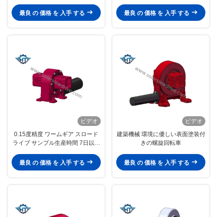
度 0.15 度
迅速で簡単な設置とカスタマイズ
されたソリューション
最良 の 価格 を 入手 する
最良 の 価格 を 入手 する
ビデオ
ビデオ
0.15度精度 ワームギア スロード
建築機械 環境に優しい表面塗装付
ライブ サンプル生産時間 7日以内
きの螺旋回転車
航空輸送方法
最良 の 価格 を 入手 する
最良 の 価格 を 入手 する