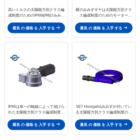
高いトルクの太陽能力別クラス編
横のみみずギヤは太陽能力別クラ
成制度のためのIP66砂時計みみず
ス編成制度のためのモーター
ギヤたくさんドライブ変速機
68000 Nmを搭載するドライブを
殺害した
最良 の 価格 を 入手 する
最良 の 価格 を 入手 する
IP66は単一の軸線によって傾けら
SE7 Hourgalssみみずが付いてい
れた太陽能力別クラス編成制度の
る太陽能力別クラス編成制度のた
ためのSEのたくさんドライブ変速
めに耐える横の小さいたくさんド
機を囲んだ
ライブ
最良 の 価格 を 入手 する
最良 の 価格 を 入手 する