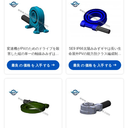
変速機がPVのためのドライブを殺
SE9 IP66太陽みみずギヤは長い生
害した縦の単一の軸線みみずは太
命屋外PVの能力別クラス編成制度
陽能力別クラス編成制度を取付け
のためのドライブを殺害した
た
最良 の 価格 を 入手 する
最良 の 価格 を 入手 する