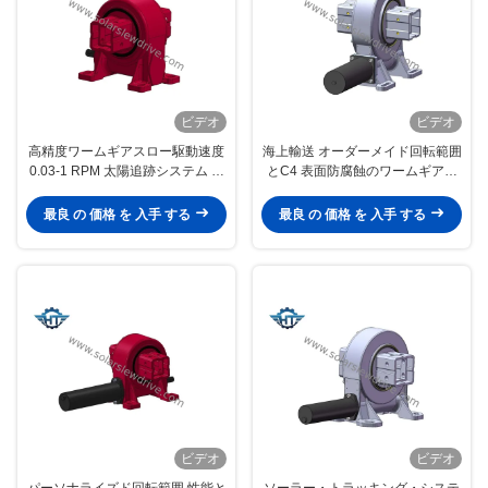
ビデオ
ビデオ
高精度ワームギアスロー駆動速度
海上輸送 オーダーメイド回転範囲
0.03-1 RPM 太陽追跡システム 精
とC4 表面防腐蝕のワームギアス
度 0.15 度
ロードライブ
最良 の 価格 を 入手 する
最良 の 価格 を 入手 する
ビデオ
ビデオ
パーソナライズド回転範囲 性能と
ソーラー・トラッキング・システ