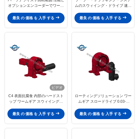
オプションエンコーダーでワーム
ムのスウィイング・ドライブ 速度
スウィイングドライブを包む
0.03-1 RPM オプション・ホー
ル・センサ
最良 の 価格 を 入手 する
最良 の 価格 を 入手 する
ビデオ
C4 表面抗腐食 内部のハードスト
ローティングソリューション ワー
ップ ワームギア スウィイングド
ムギア スロードライブ 0.03-1
ライブ 性能アプリケーション
RPM 速度とオプションのホール
センサー
最良 の 価格 を 入手 する
最良 の 価格 を 入手 する