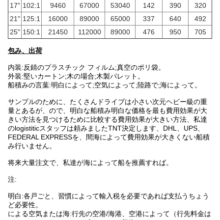
17"
102:1
9460
67000
53040
142
390
320
21"
125:1
16000
89000
65000
337
640
492
25"
150:1
21450
112000
89000
476
950
705
包み、出荷
内装:反錆のプラスチック フィルム;真空のポリ袋。
外装:堅いカートン;木の場合;木製パレット。
船積みの言葉:明白によって;空気によって;陸路で;海によって。
サンプルのために、たくさんドライブは小さい次元ヘビー級の重
量とあるが、ので、明白な船積み明白な価格を最も費用効果が大
きい方法を見つけるために比較する費用効果が大きい方法、私達
のlogistiticスタッフは頼みましたTNT決定します、DHL、UPS、
FEDERAL EXPRESSを、間海によって費用効果が大きくない船積
み行いません。
将来大量注文で、私達が海によって船を推薦すれば。
注:
明白:各戸ごと、習慣によって輸入税を必要であれば支払うちょう
ど必要性。
による空気または海:行先の空港/海港、空港によって（行先料金は