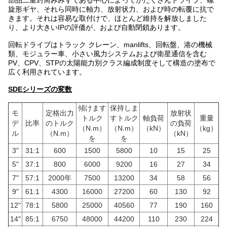
部品二重封筒みみずである中心によってが
たくさんドライブ
、螺
旋形ギヤ、それら同時に軸力、放射状力、および時の転覆に抗で
きます。それは容易な取付けで、ほとんど維持を解放しました
り、より大きいIPの評価が、および自動閉鎖あります。
回転ドライブはトラック クレーン、manlifts、回転盤、港の機械
類、モジュラー車、小さい風力システムおよび衛星通信を含む
PV、CPV、STPの太陽能力別クラス編成制度そして構造の塗布で
広く利用されています。
SDEシリーズの変数
傾けます
保持しま
モ
定格出力
放射状
トルク
すトルク
軸負荷
重量
デ
比率
のトルク
の負荷
（N.m）
（N.m）
（kN）
（kg）
ル
（N.m）
（kN）
を
を
3"
31:1
600
1500
5800
10
15
25
5"
37:1
800
6000
9200
16
27
34
7"
57:1
2000年
7500
13200
34
58
56
9"
61:1
4300
16000
27200
60
130
92
12"
78:1
5800
25000
40560
77
190
160
14"
85:1
6750
48000
44200
110
230
224