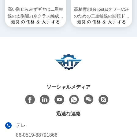
高い防止みみずギヤは二重軸
高精度のHeliostatタワーCSP
線の太陽能力別クラス編成制
のための二重軸線の回転ドラ
最良 の 価格 を 入手 する
最良 の 価格 を 入手 する
度のためのドライブを殺害し
イブ変速機
た
ソーシャルメディア
迅速な連絡
テレ
86-0519-88791866