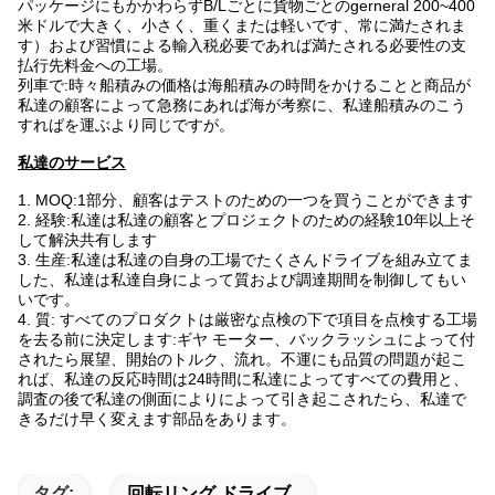
パッケージにもかかわらずB/Lごとに貨物ごとのgerneral 200~400
米ドルで大きく、小さく、重くまたは軽いです、常に満たされま
す）および習慣による輸入税必要であれば満たされる必要性の支
払行先料金への工場。
列車で:時々船積みの価格は海船積みの時間をかけることと商品が
私達の顧客によって急務にあれば海が考察に、私達船積みのこう
すればを運ぶより同じですが。
私達のサービス
1. MOQ:1部分、顧客はテストのための一つを買うことができます
2. 経験:私達は私達の顧客とプロジェクトのための経験10年以上そ
して解決共有します
3. 生産:私達は私達の自身の工場でたくさんドライブを組み立てま
した、私達は私達自身によって質および調達期間を制御してもい
いです。
4. 質: すべてのプロダクトは厳密な点検の下で項目を点検する工場
を去る前に決定します:ギヤ モーター、バックラッシュによって付
されたら展望、開始のトルク、流れ。不運にも品質の問題が起こ
れば、私達の反応時間は24時間に私達によってすべての費用と、
調査の後で私達の側面によりによって引き起こされたら、私達で
きるだけ早く変えます部品をあります。
タグ:
回転リング ドライブ