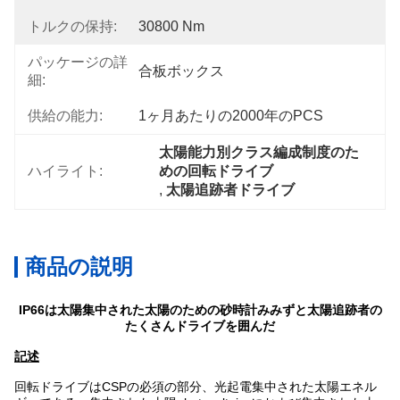
トルクの保持:
30800 Nm
パッケージの詳
合板ボックス
細:
供給の能力:
1ヶ月あたりの2000年のPCS
太陽能力別クラス編成制度のた
ハイライト:
めの回転ドライブ
, 
太陽追跡者ドライブ
商品の説明
IP66は太陽集中された太陽のための砂時計みみずと太陽追跡者の
たくさんドライブを囲んだ
記述
回転ドライブはCSPの必須の部分、光起電集中された太陽エネル