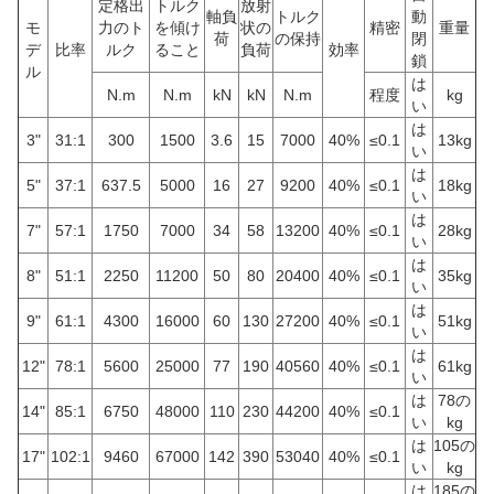
定格出
トルク
放射
軸負
トルク
動
モ
力のト
を傾け
状の
精密
重量
荷
の保持
閉
デ
比率
ルク
ること
負荷
効率
鎖
ル
は
N.m
N.m
kN
kN
N.m
程度
kg
い
は
3"
31:1
300
1500
3.6
15
7000
40%
≤0.1
13kg
い
は
5"
37:1
637.5
5000
16
27
9200
40%
≤0.1
18kg
い
は
7"
57:1
1750
7000
34
58
13200
40%
≤0.1
28kg
い
は
8"
51:1
2250
11200
50
80
20400
40%
≤0.1
35kg
い
は
9"
61:1
4300
16000
60
130
27200
40%
≤0.1
51kg
い
は
12"
78:1
5600
25000
77
190
40560
40%
≤0.1
61kg
い
は
78の
14"
85:1
6750
48000
110
230
44200
40%
≤0.1
い
kg
は
105の
17"
102:1
9460
67000
142
390
53040
40%
≤0.1
い
kg
は
185の