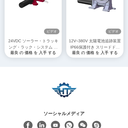
ビデオ
ビデオ
24VDC ソーラー・トラッキ
12V~380V 太陽電池追跡装置
ング・ラック・システム シ
IP66保護付き スリードドラ
最良 の 価格 を 入手 する
最良 の 価格 を 入手 する
ングル・アクシス/デュア
イブ
ル・アクシス・ドライブ付き
スレーブ・モーター
ソーシャルメディア