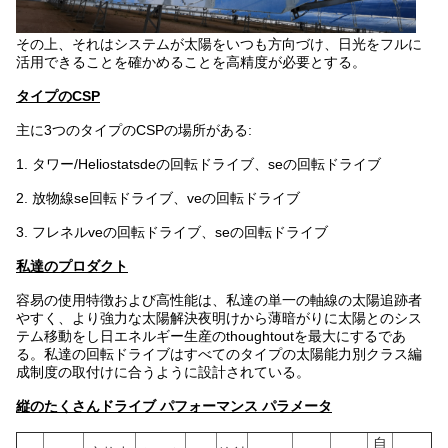
その上、それはシステムが太陽をいつも方向づけ、日光をフルに
活用できることを確かめることを高精度が必要とする。
タイプのCSP
主に3つのタイプのCSPの場所がある:
1. タワー/Heliostatsdeの回転ドライブ、seの回転ドライブ
2. 放物線se回転ドライブ、veの回転ドライブ
3. フレネルveの回転ドライブ、seの回転ドライブ
私達のプロダクト
容易の使用特徴および高性能は、私達の単一の軸線の太陽追跡者
やすく、より強力な太陽解決夜明けから薄暗がりに太陽とのシス
テム移動をし日エネルギー生産のthoughtoutを最大にするであ
る。私達の回転ドライブはすべてのタイプの太陽能力別クラス編
成制度の取付けに合うように設計されている。
縦のたくさんドライブ パフォーマンス パラメータ
自