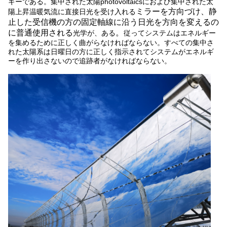
ギーである。集中された太陽photovoltaicsにおよび集中された太
ミラーを方向づけ
、静
陽上昇温暖気流に直接日光を受け入れる
止した受信機の方の固定軸線に沿う日光を方向を変えるの
に普通使用される
。
光学が、ある
従って
システムはエネルギー
を集めるために正しく曲がらなければならない。
すべての集中さ
れた太陽系は日曜日の方に正しく指示されてシステムがエネルギ
ーを作り出さないので追跡者がなければならない。