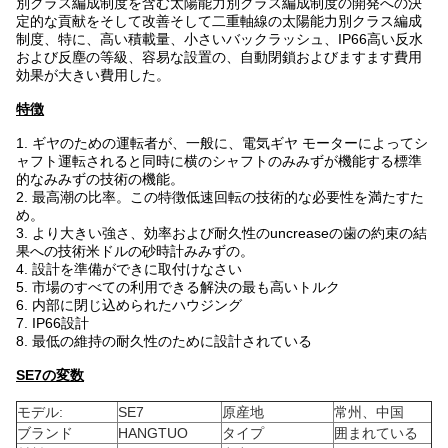
別クラス編成制度を含む太陽能力別クラス編成制度の開発への決
定的な貢献をそして改善そして二重軸線の太陽能力別クラス編成
制度、特に、高い積載量、小さいバックラッシュ、IP66高い反水
および反塵の等級、容易な設置の、自動閉鎖およびますます費用
効果が大きい費用した。
特徴
1. ギヤのための運転者が、一般に、電気ギヤ モーターによってシ
ャフト運転されると同時に横のシャフトのみみずが機能する標準
的なみみずの技術の機能。
2. 最高潮の比率。この特徴低速回転の技術的な必要性を満たすた
め。
3. より大きい強さ、効率および耐久性のuncreaseの歯の約束の結
果への技術米ドルの砂時計みみずの。
4. 設計を準備ができに取付けなさい
5. 市場のすべての利用できる解決の最も高いトルク
6. 内部に閉じ込められたハウジング
7. IP66設計
8. 最低の維持の耐久性のために設計されている
SE7の変数
モデル:
SE7
原産地
常州、中国
ブランド
HANGTUO
タイプ
囲まれている