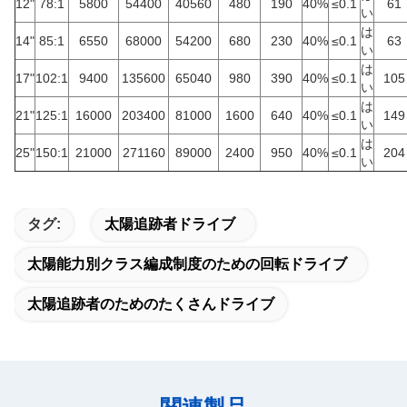
12"
78:1
5800
54400
40560
480
190
40%
≤0.1
61
い
は
14"
85:1
6550
68000
54200
680
230
40%
≤0.1
63
い
は
17"
102:1
9400
135600
65040
980
390
40%
≤0.1
105
い
は
21"
125:1
16000
203400
81000
1600
640
40%
≤0.1
149
い
は
25"
150:1
21000
271160
89000
2400
950
40%
≤0.1
204
い
タグ:
太陽追跡者ドライブ
太陽能力別クラス編成制度のための回転ドライブ
太陽追跡者のためのたくさんドライブ