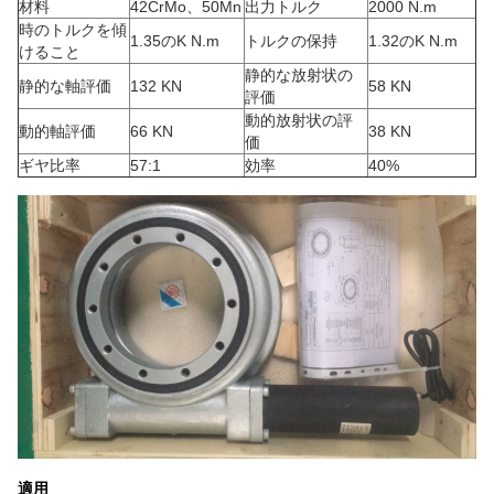
材料
42CrMo、50Mn
出力トルク
2000 N.m
時のトルクを傾
1.35のK N.m
トルクの保持
1.32のK N.m
けること
静的な放射状の
静的な軸評価
132 KN
58 KN
評価
動的放射状の評
動的軸評価
66 KN
38 KN
価
ギヤ比率
57:1
効率
40%
適用