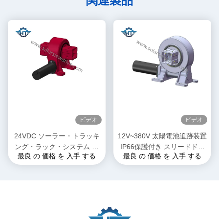
関連製品
ビデオ
ビデオ
24VDC ソーラー・トラッキ
12V~380V 太陽電池追跡装置
ング・ラック・システム シ
IP66保護付き スリードドラ
最良 の 価格 を 入手 する
最良 の 価格 を 入手 する
ングル・アクシス/デュア
イブ
ル・アクシス・ドライブ付き
スレーブ・モーター