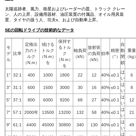
太陽追跡者、風力、衛星およびレーダーの皿、トラック クレー
ン、人の上昇、設備用器材、油圧装置の付属品、オイル用具装
置、タイヤの扱う人、坑夫s、および自動車上昇。
SEの回転ドライブの技術的なデータ
保持す
定格出
傾ける
自
モ
るトル
放射状
力のト
トルク
軸負荷
精密
動
重量
デ
比率
ク
の負荷
効率
ルク
（N.m）
（kN）
（°）
閉
（kg
ル
（N.m）
（kN）
（N.m）
を
鎖
を
は
1"
32:1
400
1000
1800
22
12
40%
≤0.1
6
い
は
3"
31:1
600
1500
3000
30
16
40%
≤0.1
8
い
は
5"
37:1
800
6000
9200
68
27
40%
≤0.1
12
い
は
7"
57:1
2000年
13500
13200
132
58
40%
≤0.1
21
い
は
9"
61:1
4400
45000
30800
340
130
40%
≤0.1
49
い
は