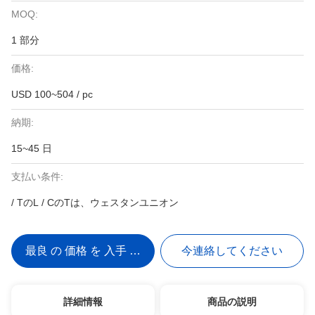
MOQ:
1 部分
価格:
USD 100~504 / pc
納期:
15~45 日
支払い条件:
/ TのL / CのTは、ウェスタンユニオン
最良 の 価格 を 入手 する
今連絡してください
詳細情報
商品の説明