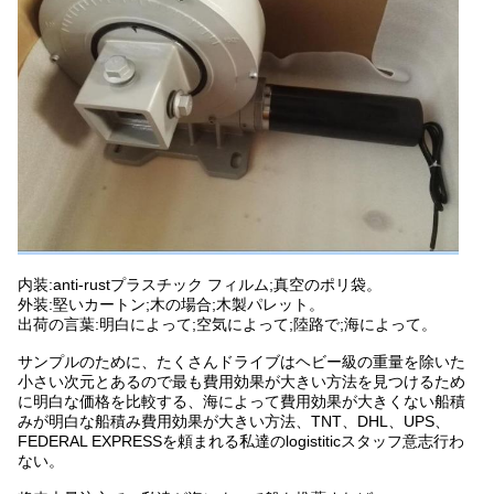
内装:anti-rustプラスチック フィルム;真空のポリ袋。
外装:堅いカートン;木の場合;木製パレット。
出荷の言葉:明白によって;空気によって;陸路で;海によって。
サンプルのために、たくさんドライブはヘビー級の重量を除いた
小さい次元とあるので最も費用効果が大きい方法を見つけるため
に明白な価格を比較する、海によって費用効果が大きくない船積
みが明白な船積み費用効果が大きい方法、TNT、DHL、UPS、
FEDERAL EXPRESSを頼まれる私達のlogistiticスタッフ意志行わ
ない。