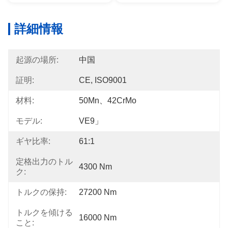
詳細情報
起源の場所:
中国
証明:
CE, ISO9001
材料:
50Mn、42CrMo
モデル:
VE9」
ギヤ比率:
61:1
定格出力のトル
4300 Nm
ク:
トルクの保持:
27200 Nm
トルクを傾ける
16000 Nm
こと: