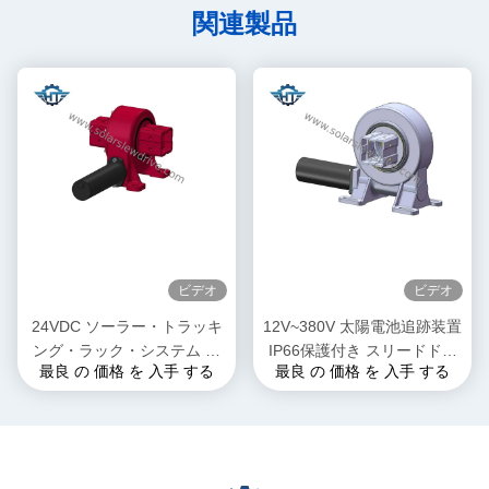
関連製品
ビデオ
ビデオ
24VDC ソーラー・トラッキ
12V~380V 太陽電池追跡装置
ング・ラック・システム シ
IP66保護付き スリードドラ
最良 の 価格 を 入手 する
最良 の 価格 を 入手 する
ングル・アクシス/デュア
イブ
ル・アクシス・ドライブ付き
スレーブ・モーター