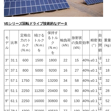
VEシリーズ回転ドライブ技術的なデータ
保持す
定格出
傾ける
自
モ
るトル
放射状
力のト
トルク
軸負荷
精密
動
重量
デ
比率
ク
の負荷
効率
ルク
（N.m）
（kN）
（°）
閉
（kg
ル
（N.m）
（kN）
（N.m）
を
鎖
を
は
3"
31:1
600
1500
1800
22
15
40%
≤0.1
12
い
は
5"
37:1
800
5000
9200
16
27
40%
≤0.1
18
い
は
7"
57:1
1750
7000
13200
34
58
40%
≤0.1
32
い
は
8"
51:1
2250
11200
20400
50
80
40%
≤0.1
28
い
は
9"
61:1
2250
16000
30800
60
130
40%
≤0.1
52
い
は