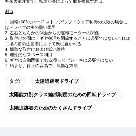
将来大量注文で、私達が海によって船を推薦すれば。
利点
1. 回転±60°のハード ストップ/ソフトウェア制御の失敗の場合に
はドライブの中の堅い限界
2. 左右どちらかの側面からの運転モーターの関係
3. 取付けの間に、ギヤ整理を調節することは必要ではない;これは
工場の前の生産者によって既に置かれる
4. 簡単な取付けおよび低い維持
5. 理性的なスペース利用
6. ギヤは自動閉鎖である;従ってブレーキは必要ではない
7. 始まり、停止の容易で、流暢な方法
タグ:
太陽追跡者ドライブ
太陽能力別クラス編成制度のための回転ドライブ
太陽追跡者のためのたくさんドライブ