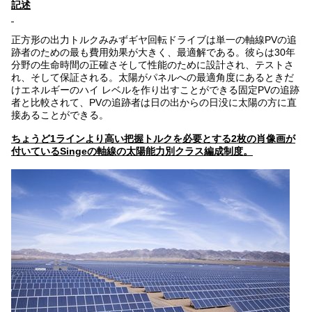
記述
正方形の出力トルクみみずギヤ回転ドライブは単一の軸線PVの追
跡者のための最も費用効果が大きく、最適解である。彼らは30年
分野の生命時間の正確さそして性能のために設計され、テストさ
れ、そして保証される。太陽がパネルへの最適角度にあるときだ
けエネルギーのハイ レベルを作り出すことができる固定PVの追跡
者と比較されて、PVの追跡者は日の出からの日没に太陽の方に直
接あることができる。
ちょうど1ラインより高い把握トルクを必要とする2枚の肖像画が
付いているSingeの軸線の太陽能力別クラス編成制度。