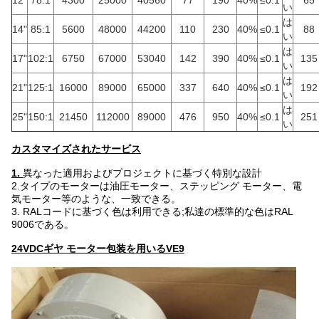
12"
78:1
4300
25000
40560
77
190
40%
≤0.1
65
い
は
14"
85:1
5600
48000
44200
110
230
40%
≤0.1
88
い
は
17"
102:1
6750
67000
53040
142
390
40%
≤0.1
135
い
は
21"
125:1
16000
89000
65000
337
640
40%
≤0.1
192
い
は
25"
150:1
21450
112000
89000
476
950
40%
≤0.1
251
い
カスタマイズされたサービス
1.
異なった適用およびプロジェクトに基づく特別な設計
2.タイプのモーターは油圧モーター、ステッピング モーター、電
気モーター等のような、一致できる。
3. RALコードに基づく色は利用できる;私達の標準的な色はRAL
9006である。
24VDCギヤ モーター包装を用いるVE9