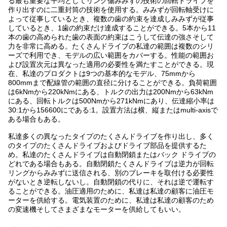
る最も重要な平均としてリング傷みみずの技術の回転ドライブを
作り出すのに二重封筒の技術を使用する。みみずが回転軸受けに
よって従事しているとき、複数の歯の約束を達成しみみずが従事
しているとき、1歯の約束だけ達成することができる。5本から11
本の歯の高められた歯の表面の約束はこうして伝達の強さそして
力を非常に高める。たくさんドライブの私達の範囲は複数のシリ
ーズで利用でき、モデルの広い範囲をカバーする。性能の範囲お
よび設置次元は異なった適用の必要性を満たすことができる。現
在、私達のプロダクトは9つの基本的なモデル、75mmから
800mmまで配線管の範囲の直径に分けることができる。負荷範囲
は6kNmから220kNmにある、トルクの出力は200Nmから63kNm
にある、回転トルクは500Nmから271kNmにあり、伝達縮小率は
30:1から156600にである:1。設置方法は横、縦またはmulti-axisで
ある場合もある。
私達多くの異なったタイプのたくさんドライブを作り出し、多く
のタイプのたくさんドライブおよびドライブ部品を提供するた
め。私達のたくさんドライブは自動閉鎖またはバック ドライブの
どれである場合もある。自動閉鎖たくさんドライブは逆力が回転
リングからみみずに送信される、別のブレーキを取付ける必要性
がないとき逆転しないし。自動閉鎖の代りに、それは逆で運転す
ることができる。油圧適用のために、私達は私達の顧客に油圧モ
ーターを供給する。電気装置のために、私達は私達の顧客のため
の変速機そしてさまざまなモーターを供給してもいい。