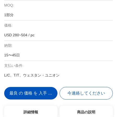
MOQ:
1部分
価格:
USD 280~504 / pc
納期:
15〜45日
支払い条件:
L/C、T/T、ウェスタン・ユニオン
最良 の 価格 を 入手 する
今連絡してください
詳細情報
商品の説明