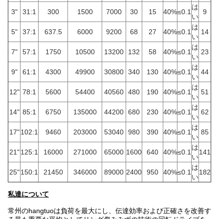
は
3"
31:1
300
1500
7000
30
15
40%
≤0.1
9
い
は
5"
37:1
637.5
6000
9200
68
27
40%
≤0.1
14
い
は
7"
57:1
1750
10500
13200
132
58
40%
≤0.1
23
い
は
9"
61:1
4300
49900
30800
340
130
40%
≤0.1
44
い
は
12"
78:1
5600
54400
40560
480
190
40%
≤0.1
51
い
は
14"
85:1
6750
135000
44200
680
230
40%
≤0.1
62
い
は
17"
102:1
9460
203000
53040
980
390
40%
≤0.1
85
い
は
21"
125:1
16000
271000
65000
1600
640
40%
≤0.1
141
い
は
25"
150:1
21450
346000
89000
2400
950
40%
≤0.1
182
い
私達について
常州のhangtuoは負荷を最大にし、伝達効率および正確さを改善す