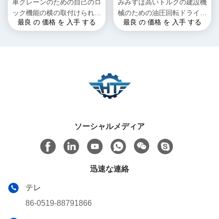
車クレーンのための自己のロ
みみずは高いトルクの建設機
ック機能の横の取付けられた
械のための油圧回転ドライブ
最良 の 価格 を 入手 する
最良 の 価格 を 入手 する
油圧たくさんドライブ
を連動させた
ソーシャルメディア
迅速な連絡
テレ
86-0519-88791866