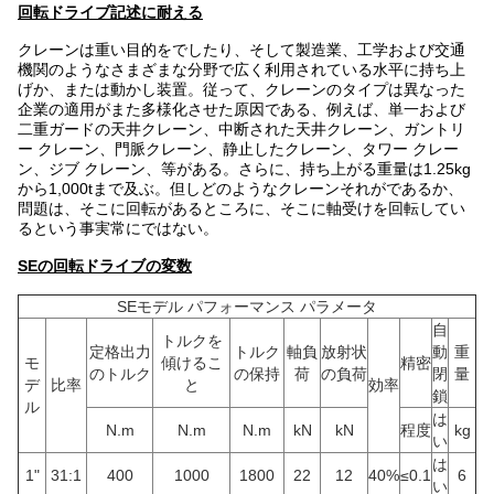
回転ドライブ記述に耐える
クレーンは重い目的をでしたり、そして製造業、工学および交通
機関のようなさまざまな分野で広く利用されている水平に持ち上
げか、または動かし装置。従って、クレーンのタイプは異なった
企業の適用がまた多様化させた原因である、例えば、単一および
二重ガードの天井クレーン、中断された天井クレーン、ガントリ
ー クレーン、門脈クレーン、静止したクレーン、タワー クレー
ン、ジブ クレーン、等がある。さらに、持ち上がる重量は1.25kg
から1,000tまで及ぶ。但しどのようなクレーンそれがであるか、
問題は、そこに回転があるところに、そこに軸受けを回転してい
るという事実常にではない。
SEの回転ドライブの変数
SEモデル パフォーマンス パラメータ
自
トルクを
定格出力
トルク
軸負
放射状
動
重
モ
傾けるこ
精密
のトルク
の保持
荷
の負荷
閉
量
デ
比率
と
効率
鎖
ル
は
N.m
N.m
N.m
kN
kN
程度
kg
い
は
1"
31:1
400
1000
1800
22
12
40%
≤0.1
6
い