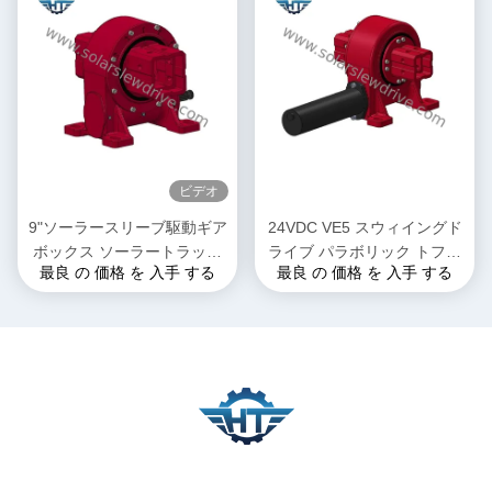
ビデオ
9"ソーラースリーブ駆動ギア
24VDC VE5 スウィイングド
ボックス ソーラートラッカ
ライブ パラボリック トフア
最良 の 価格 を 入手 する
最良 の 価格 を 入手 する
ーのための高い保持トルク
プリケーションにおける太陽
光追跡システム用 800Nm ト
ーク