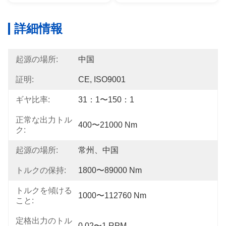
詳細情報
起源の場所:
中国
証明:
CE, ISO9001
ギヤ比率:
31：1〜150：1
正常な出力トル
400〜21000 Nm
ク:
起源の場所:
常州、中国
トルクの保持:
1800〜89000 Nm
トルクを傾ける
1000〜112760 Nm
こと:
定格出力のトル
0.02〜1 RPM