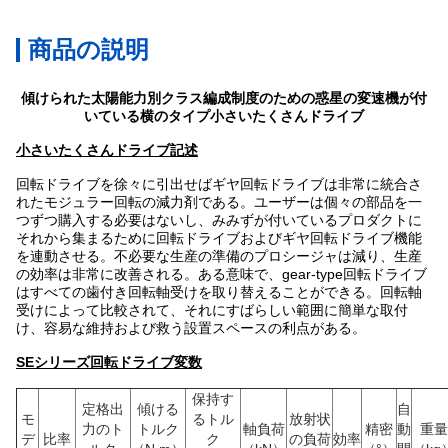
商品の説明
傾けられた太陽能力別クラス編成制度のための惑星の変速機が付
いている横のタイプ小さいたくさんドライブ
小さいたくさんドライブ記述
回転ドライブを徐々に引出せばギヤ回転ドライブは非常に統合さ
れたモジュラー回転の減力剤である。ユーザーは個々の部品を一
つずつ購入する必要はないし、みみずが付いているプロダクトに
それから集まるために回転ドライブおよびギヤ回転ドライブ機能
を連動させる。不必要な生産の準備のプロシージャは減り、生産
の効率は非常に改善される。ある意味で、gear-type回転ドライブ
はすべての歯付き回転軸受けを取り替えることができる。回転軸
受けによって比較されて、それにすばらしい範囲に簡単な取付
け、容易な維持および救う設置スペースの利点がある。
SEシリーズ回転ドライブ変数
保持す
定格出
傾ける
自
モ
るトル
放射状
力のト
トルク
軸負荷
精密
動
重量
デ
比率
ク
の負荷
効率