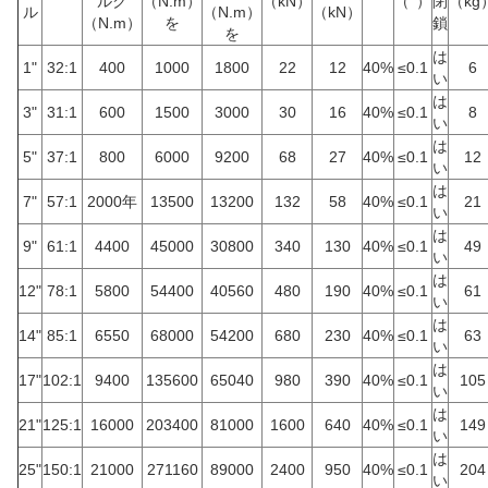
ルク
（N.m）
（kN）
（°）
閉
（kg
ル
（N.m）
（kN）
（N.m）
を
鎖
を
は
1"
32:1
400
1000
1800
22
12
40%
≤0.1
6
い
は
3"
31:1
600
1500
3000
30
16
40%
≤0.1
8
い
は
5"
37:1
800
6000
9200
68
27
40%
≤0.1
12
い
は
7"
57:1
2000年
13500
13200
132
58
40%
≤0.1
21
い
は
9"
61:1
4400
45000
30800
340
130
40%
≤0.1
49
い
は
12"
78:1
5800
54400
40560
480
190
40%
≤0.1
61
い
は
14"
85:1
6550
68000
54200
680
230
40%
≤0.1
63
い
は
17"
102:1
9400
135600
65040
980
390
40%
≤0.1
105
い
は
21"
125:1
16000
203400
81000
1600
640
40%
≤0.1
149
い
は
25"
150:1
21000
271160
89000
2400
950
40%
≤0.1
204
い