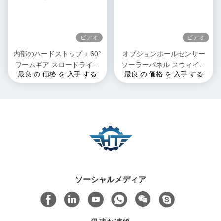
ビデオ
ビデオ
内部のハードストップ ± 60°
オプションホールセンサー
ワームギア スロードライブ
ソーラーパネル スウィイン
最良 の 価格 を 入手 する
最良 の 価格 を 入手 する
自閉と精度 0.15 度
グドライブ 迅速で簡単な設
置とカスタマイズされたソリ
ューション
ソーシャルメディア