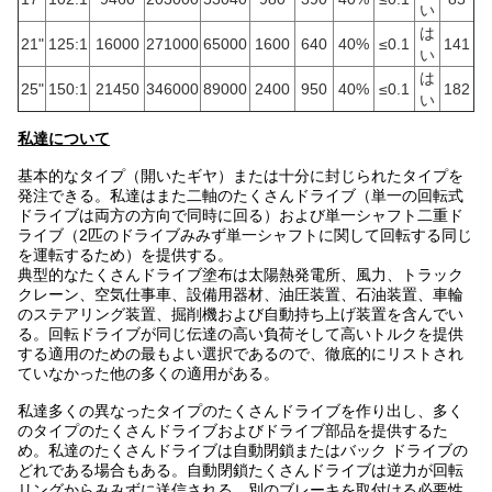
い
は
21"
125:1
16000
271000
65000
1600
640
40%
≤0.1
141
い
は
25"
150:1
21450
346000
89000
2400
950
40%
≤0.1
182
い
私達について
基本的なタイプ（開いたギヤ）または十分に封じられたタイプを
発注できる。私達はまた二軸のたくさんドライブ（単一の回転式
ドライブは両方の方向で同時に回る）および単一シャフト二重ド
ライブ（2匹のドライブみみず単一シャフトに関して回転する同じ
を運転するため）を提供する。
典型的なたくさんドライブ塗布は太陽熱発電所、風力、トラック
クレーン、空気仕事車、設備用器材、油圧装置、石油装置、車輪
のステアリング装置、掘削機および自動持ち上げ装置を含んでい
る。回転ドライブが同じ伝達の高い負荷そして高いトルクを提供
する適用のための最もよい選択であるので、徹底的にリストされ
ていなかった他の多くの適用がある。
私達多くの異なったタイプのたくさんドライブを作り出し、多く
のタイプのたくさんドライブおよびドライブ部品を提供するた
め。私達のたくさんドライブは自動閉鎖またはバック ドライブの
どれである場合もある。自動閉鎖たくさんドライブは逆力が回転
リングからみみずに送信される、別のブレーキを取付ける必要性