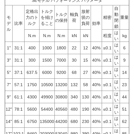
SEモデル パフォーマンス パラメータ
自
定格出
トルク
放射
トルク
軸負
動
モ
力のト
を傾け
状の
精密
重量
の保持
荷
閉
デ
比率
ルク
ること
負荷
効率
鎖
ル
は
N.m
N.m
N.m
kN
kN
程度
kg
い
は
1"
31:1
400
1000
1800
22
12
40%
≤0.1
6
い
は
3"
31:1
300
1500
7000
30
15
40%
≤0.1
9
い
は
5"
37:1
637.5
6000
9200
68
27
40%
≤0.1
14
い
は
7"
57:1
1750
10500
13200
132
58
40%
≤0.1
23
い
は
9"
61:1
4300
49900
30800
340
130
40%
≤0.1
44
い
は
12"
78:1
5600
54400
40560
480
190
40%
≤0.1
51
い
は
14"
85:1
6750
135000
44200
680
230
40%
≤0.1
62
い
は
17"
102:1
9460
203000
53040
980
390
40%
≤0.1
85