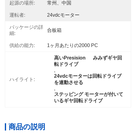
起源の場所:
常州、中国
運転者:
24vdcモーター
パッケージの詳
合板箱
細:
供給の能力:
1ヶ月あたりの2000 PC
高いPresision	みみずギヤ回
転ドライブ
, 
24vdcモーターは回転ドライブ
ハイライト:
を連動させる
, 
ステッピング モーターが付いて
いるギヤ回転ドライブ
商品の説明