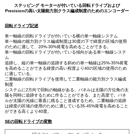
ステッピング モーターが付いている回転ドライブおよび
Presisionの高い太陽能力別クラス編成制度のためのエンコーダー
回転ドライブ
記述
単一軸線の回転ドライブが付いている横の単一軸線システム
単一軸線の能力別クラス編成制度は30度の下で緯度の区域の使用
のために適して、20%-30%発電を高めることができる。
単一軸線の回転ドライブが付いている傾向がある単一軸線システ
ム
追跡し、縦の単一軸線の追跡する斜めの単一軸線は25%-35%発電
を高めることができる緯度の高い程度より40の区域の使用のため
に適している。
二重軸線の回転ドライブを使用して二重軸線の能力別クラス編成
制度
システムに2方向で回転の軸線がある。パネルは太陽の方位角の太
陽を同時に追跡するために作ることができる、また高度で。パネ
ルが太陽の光線に垂直に残ること達成するため。二重軸線の追跡
は緯度の区域の使用のために適している35-45%発電を高めること
ができる高くより40度。
SEの回転ドライブの変数